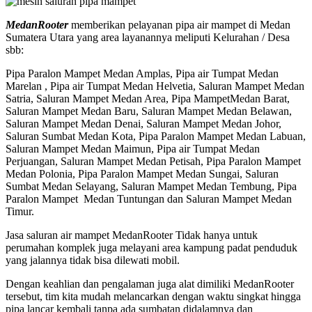
MedanRooter
memberikan pelayanan pipa air mampet di Medan
Sumatera Utara yang area layanannya meliputi Kelurahan / Desa
sbb:
Pipa Paralon Mampet Medan Amplas, Pipa air Tumpat Medan
Marelan , Pipa air Tumpat Medan Helvetia, Saluran Mampet Medan
Satria, Saluran Mampet Medan Area, Pipa MampetMedan Barat,
Saluran Mampet Medan Baru, Saluran Mampet Medan Belawan,
Saluran Mampet Medan Denai, Saluran Mampet Medan Johor,
Saluran Sumbat Medan Kota, Pipa Paralon Mampet Medan Labuan,
Saluran Mampet Medan Maimun, Pipa air Tumpat Medan
Perjuangan, Saluran Mampet Medan Petisah, Pipa Paralon Mampet
Medan Polonia, Pipa Paralon Mampet Medan Sungai, Saluran
Sumbat Medan Selayang, Saluran Mampet Medan Tembung, Pipa
Paralon Mampet Medan Tuntungan dan Saluran Mampet Medan
Timur.
Jasa saluran air mampet MedanRooter Tidak hanya untuk
perumahan komplek juga melayani area kampung padat penduduk
yang jalannya tidak bisa dilewati mobil.
Dengan keahlian dan pengalaman juga alat dimiliki MedanRooter
tersebut, tim kita mudah melancarkan dengan waktu singkat hingga
pipa lancar kembali tanpa ada sumbatan didalamnya dan