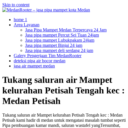
Skip to content
home 1
Area Layanan
Jasa Pipa Mampet Medan Terpercaya 24 Jam
Jasa pipa mampet Percut Sei Tuan 24jam
Jasa pipa mampet Lubukpakam 24jam
Jasa pipa mampet Binjai 24 jam
Jasa pipa mampet deli serdang 24 jam
Galery Pengerjaan Tim MedanRooter
deteksi pipa air bocor medan
jasa air mampet medan
Tukang saluran air Mampet
kelurahan Petisah Tengah kec :
Medan Petisah
Tukang saluran air Mampet kelurahan Petisah Tengah kec : Medan
Petisah kami hadir di medan untuk mengatasi masalah tumbat seperti
Pipa pembuangan kamar mandi, saluran wastafel yangTersumbat,