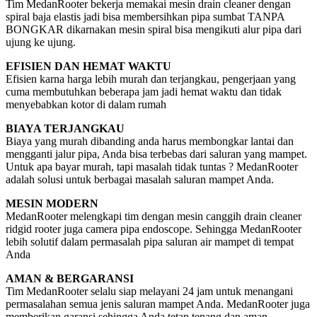
Tim MedanRooter bekerja memakai mesin drain cleaner dengan
spiral baja elastis jadi bisa membersihkan pipa sumbat TANPA
BONGKAR dikarnakan mesin spiral bisa mengikuti alur pipa dari
ujung ke ujung.
EFISIEN DAN HEMAT WAKTU
Efisien karna harga lebih murah dan terjangkau, pengerjaan yang
cuma membutuhkan beberapa jam jadi hemat waktu dan tidak
menyebabkan kotor di dalam rumah
BIAYA TERJANGKAU
Biaya yang murah dibanding anda harus membongkar lantai dan
mengganti jalur pipa, Anda bisa terbebas dari saluran yang mampet.
Untuk apa bayar murah, tapi masalah tidak tuntas ? MedanRooter
adalah solusi untuk berbagai masalah saluran mampet Anda.
MESIN MODERN
MedanRooter melengkapi tim dengan mesin canggih drain cleaner
ridgid rooter juga camera pipa endoscope. Sehingga MedanRooter
lebih solutif dalam permasalah pipa saluran air mampet di tempat
Anda
AMAN & BERGARANSI
Tim MedanRooter selalu siap melayani 24 jam untuk menangani
permasalahan semua jenis saluran mampet Anda. MedanRooter juga
memberikan garansi sehingga Anda tetap tenang dan aman.