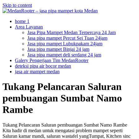
Skip to content
home 1
Area Layanan
Jasa Pipa Mampet Medan Terpercaya 24 Jam
Jasa pipa mampet Percut Sei Tuan 24jam
Jasa pipa mampet Lubukpakam 24jam
Jasa pipa mampet Binjai 24 jam
Jasa pipa mampet deli serdang 24 jam
Galery Pengerjaan Tim MedanRooter
deteksi pipa air bocor medan
jasa air mampet medan
Tukang Pelancaran Saluran
pembuangan Sumbat Namo
Rambe
Tukang Pelancaran Saluran pembuangan Sumbat Namo Rambe
Kita hadir di medan untuk mengatasi problem mampet seperti
Saluran kamar mandi, saluran wastafel yangTumpat, Kitchen sinc