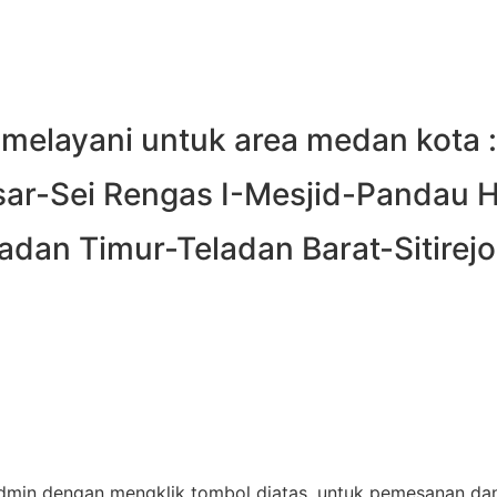
melayani untuk area medan kota :
ar-Sei Rengas I-Mesjid-Pandau H
dan Timur-Teladan Barat-Sitirejo I
min dengan mengklik tombol diatas, untuk pemesanan dan i