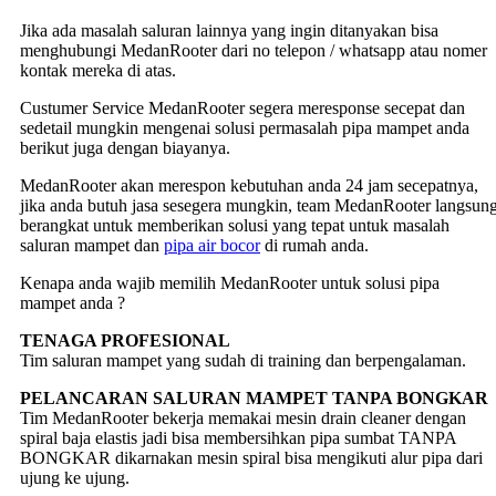
Jika ada masalah saluran lainnya yang ingin ditanyakan bisa
menghubungi MedanRooter dari no telepon / whatsapp atau nomer
kontak mereka di atas.
Custumer Service MedanRooter segera meresponse secepat dan
sedetail mungkin mengenai solusi permasalah pipa mampet anda
berikut juga dengan biayanya.
MedanRooter akan merespon kebutuhan anda 24 jam secepatnya,
jika anda butuh jasa sesegera mungkin, team MedanRooter langsun
berangkat untuk memberikan solusi yang tepat untuk masalah
saluran mampet dan
pipa air bocor
di rumah anda.
Kenapa anda wajib memilih MedanRooter untuk solusi pipa
mampet anda ?
TENAGA PROFESIONAL
Tim saluran mampet yang sudah di training dan berpengalaman.
PELANCARAN SALURAN MAMPET TANPA BONGKAR
Tim MedanRooter bekerja memakai mesin drain cleaner dengan
spiral baja elastis jadi bisa membersihkan pipa sumbat TANPA
BONGKAR dikarnakan mesin spiral bisa mengikuti alur pipa dari
ujung ke ujung.