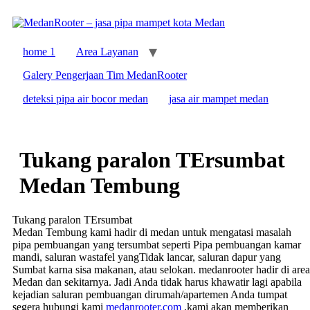
Skip
to
content
home 1
Area Layanan
Galery Pengerjaan Tim MedanRooter
deteksi pipa air bocor medan
jasa air mampet medan
Tukang paralon TErsumbat
Medan Tembung
Tukang paralon TErsumbat
Medan Tembung kami hadir di medan untuk mengatasi masalah
pipa pembuangan yang tersumbat seperti Pipa pembuangan kamar
mandi, saluran wastafel yangTidak lancar, saluran dapur yang
Sumbat karna sisa makanan, atau selokan. medanrooter hadir di area
Medan dan sekitarnya. Jadi Anda tidak harus khawatir lagi apabila
kejadian saluran pembuangan dirumah/apartemen Anda tumpat
segera hubungi kami
medanrooter.com
,kami akan memberikan