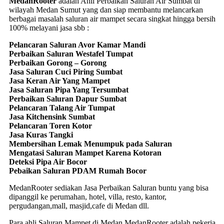
MedanRooter
adalah Ahli Perbaikan Saluran Air Sumbat di
wilayah Medan Sumut yang dan siap membantu melancarkan
berbagai masalah saluran air mampet secara singkat hingga bersih
100% melayani jasa sbb :
Pelancaran Saluran Avor Kamar Mandi
Perbaikan Saluran Westafel Tumpat
Perbaikan Gorong – Gorong
Jasa Saluran Cuci Piring Sumbat
Jasa Keran Air Yang Mampet
Jasa Saluran Pipa Yang Tersumbat
Perbaikan Saluran Dapur Sumbat
Pelancaran Talang Air Tumpat
Jasa Kitchensink Sumbat
Pelancaran Toren Kotor
Jasa Kuras Tangki
Membersihan Lemak Menumpuk pada Saluran
Mengatasi Saluran Mampet Karena Kotoran
Deteksi Pipa Air Bocor
Pebaikan Saluran PDAM Rumah Bocor
MedanRooter sediakan Jasa Perbaikan Saluran buntu yang bisa
dipanggil ke perumahan, hotel, villa, resto, kantor,
pergudangan,mall, masjid,cafe di Medan dll.
Para ahli Saluran Mampet di Medan MedanRooter adalah pekerja