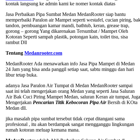
kontak langsung ke admin kami ke nomer kontak diatas
Jasa Perbaikan Pipa Sumbat Medan MedanRooter siap bantu
memperbaiki Paralon air Mampet seperti westafel, cucian piring, ba
tandon, pembuangan kamar mandi, bathtub, keran, grease trap,
gorong – gorong Yang dikarenakan Tersumbat / Mampet Oleh
Kotoran Seperti sampah plastik, potongan kain, toilet tisu, sisa
rambut Dll
Tentang
Medanrooter.com
MedanRooter Ada menawarkan info Jasa Pipa Mampet di Medan
24 Jam yang bisa anda panggil setiap saat, sabtu minggu dan hari
libur tetap buka.
adanya Jasa Paralon Air Tumpat di Medan MedanRooter sampai
saat ini telah mengerjakan orang Medan yang seperti Jasa Saluran
Air Bak Cuci Piring Mampet Medan, saluran Keran air tumpat, Jug
Mengerjakan
Pencarian Titik Kebocoran Pipa Air
Bersih di KOta
Medan dll.
jika masalah pipa sumbat tersebut tidak cepat ditangani sama
profesional , itu akan berdampak sangat mengganggu lingkungan
rumah kotoran meluap kemana mana.