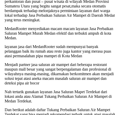
perkantoran dan pusat – pusat wisata di wilayah Medan Provinsi
Sumatera Utara yang begitu sangat pesat,maka secara otomatis
berdampak terhadap melonjaknya permintaan layanan dari warga
lokal terhadap Jasa Perbaikan Saluran Air Mampet di Daerah Meda
yang terus meningkat.
MedanRooter menyediakan macam macam layanan Jasa Perbaikan
Saluran Mampet Murah Medan efektif dan terbukti ampuh di kota
Medan.
layanan jasa dari MedanRooter sudah mempunyai banyak
pelanggan baik itu rumah atau resto juga kantor yang merasa puas
atasi permasalahan pipa mampet di Kota Medan
Menjadi partner jasa saluran air mampet dari beberapa restorant
maupun mall besar yang sangat berpengalaman dan profesional di
wilayahnya masing-masing, dikarnakan berkomitmen akan menjadi
solusi tepat atasi aneka macam masalah saluran air mampet dan
deteksi pipa air bocor
Nah tertarik gunakan layanan Jasa Saluran Mapet Terdekat dari
lokasi anda atau Alamat Tukang Perbaikan Saluran Air Mampet di
Medan Terdekat.
Dan berikut adalah daftar Tukang Perbaikan Saluran Air Mampet
Terdekat yang bisa menjadi rekomendasi terbaik untuk atasi masala