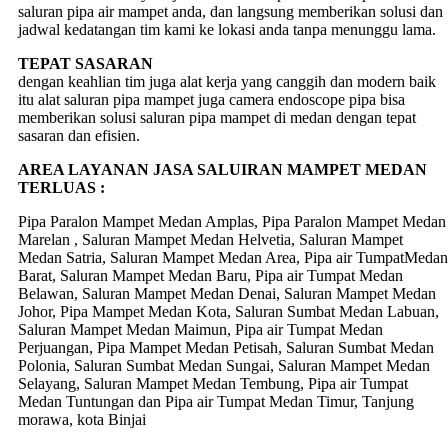
saluran pipa air mampet anda, dan langsung memberikan solusi dan
jadwal kedatangan tim kami ke lokasi anda tanpa menunggu lama.
TEPAT SASARAN
dengan keahlian tim juga alat kerja yang canggih dan modern baik
itu alat saluran pipa mampet juga camera endoscope pipa bisa
memberikan solusi saluran pipa mampet di medan dengan tepat
sasaran dan efisien.
AREA LAYANAN JASA SALUIRAN MAMPET MEDAN
TERLUAS :
Pipa Paralon Mampet Medan Amplas, Pipa Paralon Mampet Medan
Marelan , Saluran Mampet Medan Helvetia, Saluran Mampet
Medan Satria, Saluran Mampet Medan Area, Pipa air TumpatMedan
Barat, Saluran Mampet Medan Baru, Pipa air Tumpat Medan
Belawan, Saluran Mampet Medan Denai, Saluran Mampet Medan
Johor, Pipa Mampet Medan Kota, Saluran Sumbat Medan Labuan,
Saluran Mampet Medan Maimun, Pipa air Tumpat Medan
Perjuangan, Pipa Mampet Medan Petisah, Saluran Sumbat Medan
Polonia, Saluran Sumbat Medan Sungai, Saluran Mampet Medan
Selayang, Saluran Mampet Medan Tembung, Pipa air Tumpat
Medan Tuntungan dan Pipa air Tumpat Medan Timur, Tanjung
morawa, kota Binjai