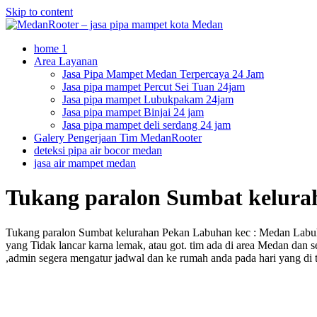
Skip to content
home 1
Area Layanan
Jasa Pipa Mampet Medan Terpercaya 24 Jam
Jasa pipa mampet Percut Sei Tuan 24jam
Jasa pipa mampet Lubukpakam 24jam
Jasa pipa mampet Binjai 24 jam
Jasa pipa mampet deli serdang 24 jam
Galery Pengerjaan Tim MedanRooter
deteksi pipa air bocor medan
jasa air mampet medan
Tukang paralon Sumbat kelura
Tukang paralon Sumbat kelurahan Pekan Labuhan kec : Medan Labuhan
yang Tidak lancar karna lemak, atau got. tim ada di area Medan dan 
,admin segera mengatur jadwal dan ke rumah anda pada hari yang di 