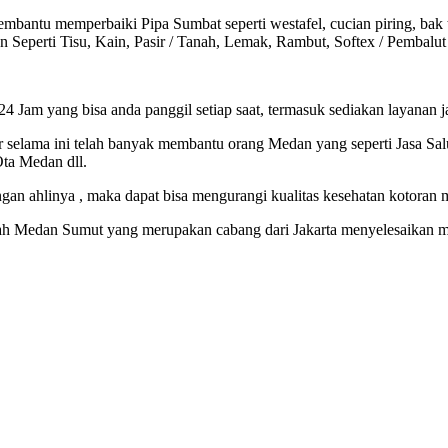
ntu memperbaiki Pipa Sumbat seperti westafel, cucian piring, bak t
Seperti Tisu, Kain, Pasir / Tanah, Lemak, Rambut, Softex / Pembalut
am yang bisa anda panggil setiap saat, termasuk sediakan layanan jas
elama ini telah banyak membantu orang Medan yang seperti Jasa Salu
ta Medan dll.
ngan ahlinya , maka dapat bisa mengurangi kualitas kesehatan kotora
yah Medan Sumut yang merupakan cabang dari Jakarta menyelesaikan m