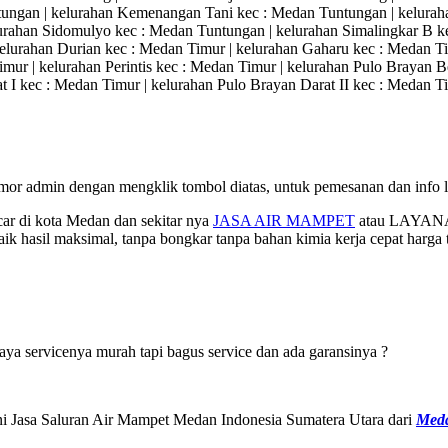
ngan | kelurahan Kemenangan Tani kec : Medan Tuntungan | keluraha
urahan Sidomulyo kec : Medan Tuntungan | kelurahan Simalingkar B k
elurahan Durian kec : Medan Timur | kelurahan Gaharu kec : Medan T
Timur | kelurahan Perintis kec : Medan Timur | kelurahan Pulo Brayan
t I kec : Medan Timur | kelurahan Pulo Brayan Darat II kec : Medan T
mor admin dengan mengklik tombol diatas, untuk pemesanan dan info le
car di kota Medan dan sekitar nya
JASA AIR MAMPET
atau LAYANA
ik hasil maksimal, tanpa bongkar tanpa bahan kimia kerja cepat harga 
aya servicenya murah tapi bagus service dan ada garansinya ?
t ini Jasa Saluran Air Mampet Medan Indonesia Sumatera Utara dari
Med