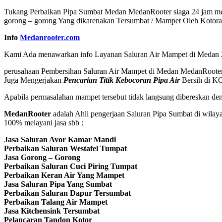
Tukang Perbaikan Pipa Sumbat Medan MedanRooter siaga 24 jam memba
gorong – gorong Yang dikarenakan Tersumbat / Mampet Oleh Kotoran 
Info
Medanrooter.com
Kami Ada menawarkan info Layanan Saluran Air Mampet di Medan 24 J
perusahaan Pembersihan Saluran Air Mampet di Medan MedanRooter s
Juga Mengerjakan
Pencarian Titik Kebocoran Pipa Air
Bersih di KO
Apabila permasalahan mampet tersebut tidak langsung dibereskan de
MedanRooter
adalah Ahli pengerjaan Saluran Pipa Sumbat di wila
100% melayani jasa sbb :
Jasa Saluran Avor Kamar Mandi
Perbaikan Saluran Westafel Tumpat
Jasa Gorong – Gorong
Perbaikan Saluran Cuci Piring Tumpat
Perbaikan Keran Air Yang Mampet
Jasa Saluran Pipa Yang Sumbat
Perbaikan Saluran Dapur Tersumbat
Perbaikan Talang Air Mampet
Jasa Kitchensink Tersumbat
Pelancaran Tandon Kotor