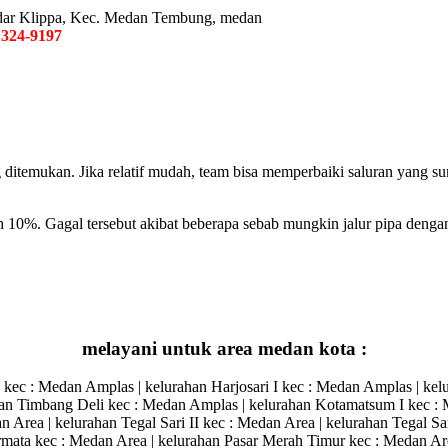
Bandar Klippa, Kec. Medan Tembung, medan
1324-9197
 ditemukan. Jika relatif mudah, team bisa memperbaiki saluran yang s
 10%. Gagal tersebut akibat beberapa sebab mungkin jalur pipa denga
melayani untuk area medan kota :
c : Medan Amplas | kelurahan Harjosari I kec : Medan Amplas | kelurah
ahan Timbang Deli kec : Medan Amplas | kelurahan Kotamatsum I kec : 
 Area | kelurahan Tegal Sari II kec : Medan Area | kelurahan Tegal Sar
rmata kec : Medan Area | kelurahan Pasar Merah Timur kec : Medan Are