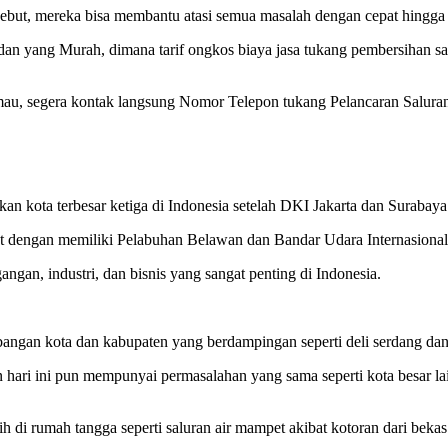
ebut, mereka bisa membantu atasi semua masalah dengan cepat hingga p
yang Murah, dimana tarif ongkos biaya jasa tukang pembersihan salu
, segera kontak langsung Nomor Telepon tukang Pelancaran Saluran A
n kota terbesar ketiga di Indonesia setelah DKI Jakarta dan Surabaya s
t dengan memiliki Pelabuhan Belawan dan Bandar Udara Internasional
ngan, industri, dan bisnis yang sangat penting di Indonesia.
gan kota dan kabupaten yang berdampingan seperti deli serdang dan b
hari ini pun mempunyai permasalahan yang sama seperti kota besar lai
 di rumah tangga seperti saluran air mampet akibat kotoran dari bekas 