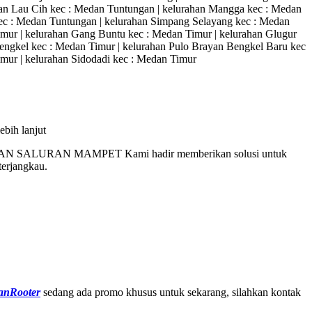
n Lau Cih kec : Medan Tuntungan | kelurahan Mangga kec : Medan
ec : Medan Tuntungan | kelurahan Simpang Selayang kec : Medan
imur | kelurahan Gang Buntu kec : Medan Timur | kelurahan Glugur
 Bengkel kec : Medan Timur | kelurahan Pulo Brayan Bengkel Baru kec
imur | kelurahan Sidodadi kec : Medan Timur
bih lanjut
N SALURAN MAMPET Kami hadir memberikan solusi untuk
terjangkau.
anRooter
sedang ada promo khusus untuk sekarang, silahkan kontak