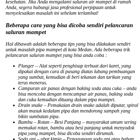
kesehatan. Jika Anda mengalami saluran air mampet di rumah
Anda, segera hubungi jasa profesional perpipaan untuk
menyelesaikan masalah ini sebelum terlambat!
Beberapa cara yang bisa dicoba sendiri pelancaran
saluran mampet
Hal dibawah adalah beberapa tips yang bisa dilakukan sendiri
untuk masalah pipa mampet di kota Medan. Ada beberapa trik
pelancaran saluran mampet yang bisa anda coba :
Plunger
– Alat seperti penghisap terbuat dari karet, yang
dipakai dengan cara di pasang diatas lubang pembuangan
yang sumbat, kemudian di beri tekanan dan tarikan yang
terus menerus.
Campuran air panas dengan baking soda atau cuka
– anda
bisa mencoba dengan mencampur air panas, baking soda
dan cuka kemudian dituang dalam pipa mampet.
Drain snake
– Pemakaian drain snake adalah diputar, spiral
akan masuk kedalam pipa dan mendorong sampah yang
bikin sumbatan pipa.
Bambu
–
Rotan – Besi Panjang –
masyarakat umum sering
memakai rotan, bambu atau besi panjang untuk menyodok
pipa yang mampet, bisa dicoba sendiri dirumah
.
Soda api – obat kimia
– Penggunaan soda api atau bahan