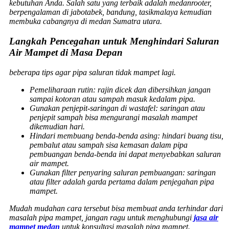
kebutuhan Anda. Salah satu yang terbaik adalah medanrooter,
berpengalaman di jabotabek, bandung, tasikmalaya kemudian
membuka cabangnya di medan Sumatra utara.
Langkah Pencegahan untuk Menghindari Saluran
Air Mampet di Masa Depan
beberapa tips agar pipa saluran tidak mampet lagi.
Pemeliharaan rutin
: rajin dicek dan dibersihkan jangan
sampai kotoran atau sampah masuk kedalam pipa.
Gunakan penjepit-saringan di wastafel
: saringan atau
penjepit sampah bisa mengurangi masalah mampet
dikemudian hari.
Hindari membuang benda-benda asing
: hindari buang tisu,
pembalut atau sampah sisa kemasan dalam pipa
pembuangan benda-benda ini dapat menyebabkan saluran
air mampet.
Gunakan filter penyaring saluran pembuangan
: saringan
atau filter adalah garda pertama dalam penjegahan pipa
mampet.
Mudah mudahan cara tersebut bisa membuat anda terhindar dari
masalah pipa mampet, jangan ragu untuk menghubungi
jasa air
mampet medan
untuk konsultasi masalah pipa mampet.