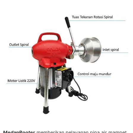
MedanRooter
memberikan pelayanan pipa air mampet