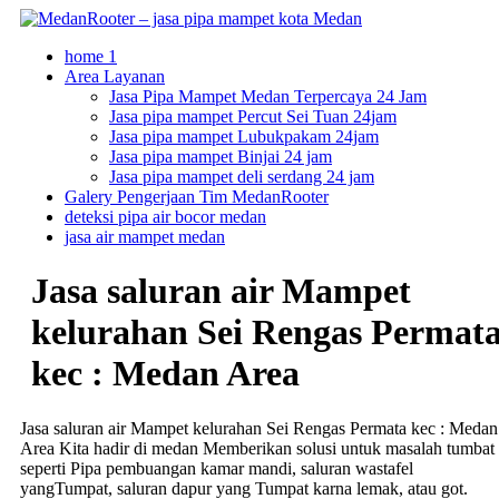
Skip
to
home 1
content
Area Layanan
Jasa Pipa Mampet Medan Terpercaya 24 Jam
Jasa pipa mampet Percut Sei Tuan 24jam
Jasa pipa mampet Lubukpakam 24jam
Jasa pipa mampet Binjai 24 jam
Jasa pipa mampet deli serdang 24 jam
Galery Pengerjaan Tim MedanRooter
deteksi pipa air bocor medan
jasa air mampet medan
Jasa saluran air Mampet
kelurahan Sei Rengas Permat
kec : Medan Area
Jasa saluran air Mampet kelurahan Sei Rengas Permata kec : Medan
Area Kita hadir di medan Memberikan solusi untuk masalah tumbat
seperti Pipa pembuangan kamar mandi, saluran wastafel
yangTumpat, saluran dapur yang Tumpat karna lemak, atau got.