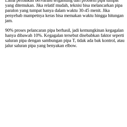
Lama perbaikan bervariasi tergantung dari problem pipa tumpat
yang ditemukan. Jika relatif mudah, teknisi bisa melancarkan pipa
paralon yang tumpat hanya dalam waktu 30-45 menit. Jika
penyebab mampetnya keras bisa memakan waktu hingga hitungan
jam.
90% proses pelancaran pipa berhasil, jadi kemungkinan kegagalan
hanya dibawah 10%. Kegagalan tersebut disebabkan faktor seperti
saluran pipa dengan sambungan pipa T, tidak ada bak kontrol, atau
jalur saluran pipa yang benyakan elbow.