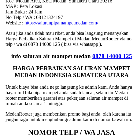
Kec. Medan Area, Kota Medan, Sumatera Utara 20216
MAP : Peta Lokasi
Jam Buka : 24 Jam
No Telp / WA : 08121324197
Website :
https://saluranpipamampetmedan.com/
Atau jika anda tidak mau ribet, anda bisa langsung menanyakan
Harga Perbaikan Saluran Mampet di Medan MedanRooter via no
telp / wa di 0878 14000 125 ( bisa via whatsapp ).
info saluran air mampet medan
0878 14000 125
HARGA PERBAIKAN SALURAN MAMPET
MEDAN INDONESIA SUMATERA UTARA
Untuk biaya bisa anda nego langsung ke admin kami Anda hanya
bayar full bila pipa mampet anda sudah lancar, selain itu Medan
rooter memberikan garansi atas pekerjaan saluran air mampet di
rumah anda selama 1 minggu.
MedanRooter juga memberikan promo bagi anda, oleh karena itu
jangan ragu untuk menghubungi admin kami di nomor bawah ini.
NOMOR TELP / WA JASA