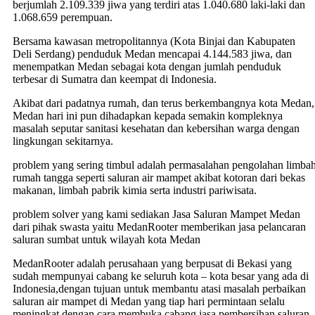
berjumlah 2.109.339 jiwa yang terdiri atas 1.040.680 laki-laki dan
1.068.659 perempuan.
Bersama kawasan metropolitannya (Kota Binjai dan Kabupaten
Deli Serdang) penduduk Medan mencapai 4.144.583 jiwa, dan
menempatkan Medan sebagai kota dengan jumlah penduduk
terbesar di Sumatra dan keempat di Indonesia.
Akibat dari padatnya rumah, dan terus berkembangnya kota Medan,
Medan hari ini pun dihadapkan kepada semakin kompleknya
masalah seputar sanitasi kesehatan dan kebersihan warga dengan
lingkungan sekitarnya.
problem yang sering timbul adalah permasalahan pengolahan limba
rumah tangga seperti saluran air mampet akibat kotoran dari bekas
makanan, limbah pabrik kimia serta industri pariwisata.
problem solver yang kami sediakan Jasa Saluran Mampet Medan
dari pihak swasta yaitu MedanRooter memberikan jasa pelancaran
saluran sumbat untuk wilayah kota Medan
MedanRooter adalah perusahaan yang berpusat di Bekasi yang
sudah mempunyai cabang ke seluruh kota – kota besar yang ada di
Indonesia,dengan tujuan untuk membantu atasi masalah perbaikan
saluran air mampet di Medan yang tiap hari permintaan selalu
meningkat dengan cara membuka cabang jasa pembersihan saluran