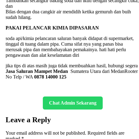
Tambahkan secangkir baking soda dan ikuti dengan secangkir cuka;
dan
Bilas dengan dua cangkir air mendidih ketika gemuruh dan buih
sudah hilang.
PAKAI PELANCAR KIMIA DIPASARAN
soda api/kimia pelancaran saluran banyak didapat di supermarket,
tinggal di tuang dalam pipa. Cuma sifat nya yang panas bisa
merusak pipa dan membahayakan pemakainya. hati hati perlu
pengawasan dan alat keselamatan diri
jika tips di atas masih juga tidak membuahkan hasil, hubungi segera
Jasa Saluran Mampet Medan
Sumatera Utara dari MedanRooter
No Telp / WA
0878 14000 125
Chat Admin Sekarang
Leave a Reply
Your email address will not be published.
Required fields are
marked
*