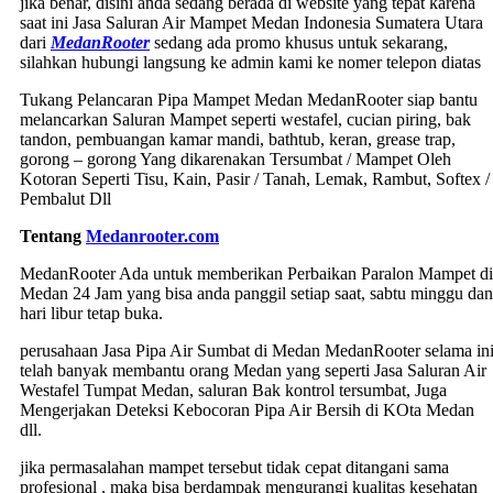
jika benar, disini anda sedang berada di website yang tepat karena
saat ini Jasa Saluran Air Mampet Medan Indonesia Sumatera Utara
dari
MedanRooter
sedang ada promo khusus untuk sekarang,
silahkan hubungi langsung ke admin kami ke nomer telepon diatas
Tukang Pelancaran Pipa Mampet Medan MedanRooter siap bantu
melancarkan Saluran Mampet seperti westafel, cucian piring, bak
tandon, pembuangan kamar mandi, bathtub, keran, grease trap,
gorong – gorong Yang dikarenakan Tersumbat / Mampet Oleh
Kotoran Seperti Tisu, Kain, Pasir / Tanah, Lemak, Rambut, Softex /
Pembalut Dll
Tentang
Medanrooter.com
MedanRooter Ada untuk memberikan Perbaikan Paralon Mampet di
Medan 24 Jam yang bisa anda panggil setiap saat, sabtu minggu dan
hari libur tetap buka.
perusahaan Jasa Pipa Air Sumbat di Medan MedanRooter selama in
telah banyak membantu orang Medan yang seperti Jasa Saluran Air
Westafel Tumpat Medan, saluran Bak kontrol tersumbat, Juga
Mengerjakan Deteksi Kebocoran Pipa Air Bersih di KOta Medan
dll.
jika permasalahan mampet tersebut tidak cepat ditangani sama
profesional , maka bisa berdampak mengurangi kualitas kesehatan