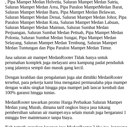
, Pipa Mampet Medan Helvetia, Saluran Mampet Medan Satria,
Saluran Mampet Medan Area, Pipa Paralon MampetMedan Barat,
Saluran Mampet Medan Baru, Pipa Mampet Medan Belawan,
Saluran Mampet Medan Denai, Saluran Mampet Medan Johor, Pipa
Paralon Mampet Medan Kota, Saluran Mampet Medan Labuan,
Saluran Mampet Medan Maimun, Saluran Sumbat Medan
Perjuangan, Saluran Sumbat Medan Petisah, Pipa Mampet Medan
Polonia, Saluran Sumbat Medan Sungai, Pipa Mampet Medan
Selayang, Saluran Mampet Medan Tembung, Saluran Mampet
Medan Tuntungan dan Pipa Paralon Mampet Medan Timur.
Jasa saluran air mampet MedanRooter Tidak hanya untuk
perumahan komplek juga melayani area kampung padat penduduk
yang jalannya sempit dan masuk gang kecil.
Dengan keahlian dan pengalaman juga alat dimiliki MedanRooter
tersebut, para pekerja kami bisa mengatasi permasalaha pipa mampe
dengan waktu singkat hingga pipa mampet jadi lancar kembali dan
100% garansi hingga tuntas.
MedanRooter tawarkan promo Harga Perbaikan Saluran Mampet
Medan yang Murah, dimana tarif ongkos biaya jasa tukang
pembersihan saluran air mampet-nya selain murah juga bergaransi 1
minggu free maintenance tanpa biaya.