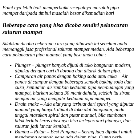
Point nya lebih baik memperbaiki secepatnya masalah pipa
mampet daripada timbul masalah besar dikemudian hari
Beberapa cara yang bisa dicoba sendiri pelancaran
saluran mampet
Silahkan dicoba beberapa cara yang dibawah ini sebelum anda
memanggil jasa profesional saluran mampet medan. Ada beberapa
cara pelancaran pipa mampet yang bisa anda coba :
Plunger
– plunger banyak dijual di toko bangunan modern,
dipakai dengan cari di dorong dan ditarik dalam pipa.
Campuran air panas dengan baking soda atau cuka
– Air
panas di campur dengan beberapa sendok baking soda dan
cuka, kemudian disiramkan kedalam pipa pembuangan yang
mampet, biarkan selama 30 menit dahulu, setelah itu siram
dengan air yang mengalir kedalam pipa mampet.
Drain snake
– Ada alat yang terbuat dari spiral yang diputar
manual yang banyak dijual di toko alat bangunan, anda
tinggal masukan spiral dan putar manual, bila sumbatan
tidak terlalu keras biasanya bisa terlepas dari pipanya, dan
saluran jadi lancar kembali.
Bambu
–
Rotan – Besi Panjang –
Sering juga dipakai untuk
mendorong sampah yang ada dalam pipa, Cuma perlu