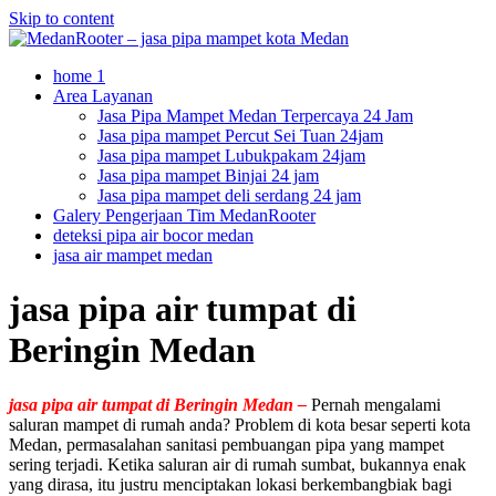
Skip to content
home 1
Area Layanan
Jasa Pipa Mampet Medan Terpercaya 24 Jam
Jasa pipa mampet Percut Sei Tuan 24jam
Jasa pipa mampet Lubukpakam 24jam
Jasa pipa mampet Binjai 24 jam
Jasa pipa mampet deli serdang 24 jam
Galery Pengerjaan Tim MedanRooter
deteksi pipa air bocor medan
jasa air mampet medan
jasa pipa air tumpat di
Beringin Medan
jasa pipa air tumpat di Beringin Medan –
Pernah mengalami
saluran mampet di rumah anda? Problem di kota besar seperti kota
Medan, permasalahan sanitasi pembuangan pipa yang mampet
sering terjadi. Ketika saluran air di rumah sumbat, bukannya enak
yang dirasa, itu justru menciptakan lokasi berkembangbiak bagi