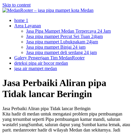
Skip to content
home 1
Area Layanan
Jasa Pipa Mampet Medan Terpercaya 24 Jam
Jasa pipa mampet Percut Sei Tuan 24jam
Jasa pipa mampet Lubukpakam 24jam
Jasa pipa mampet Binjai 24 jam
Jasa pipa mampet deli serdang 24 jam
Galery Pengerjaan Tim MedanRooter
deteksi pipa air bocor medan
jasa air mampet medan
Jasa Perbaiki Aliran pipa
Tidak lancar Beringin
Jasa Perbaiki Aliran pipa Tidak lancar Beringin
Kita hadir di medan untuk mengatasi problem pipa pembuangan
yang tersumbat seperti Pipa pembuangan kamar mandi, saluran
wastafel yangSumbat, saluran dapur yang Sumbat karna lemak, atau
parit. medanrooter hadir di wilayah Medan dan sekitarnya. Jadi