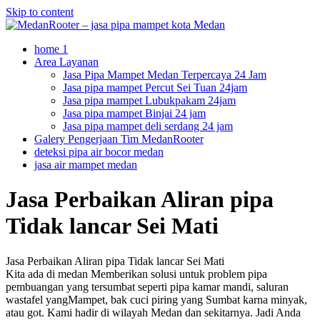
Skip to content
home 1
Area Layanan
Jasa Pipa Mampet Medan Terpercaya 24 Jam
Jasa pipa mampet Percut Sei Tuan 24jam
Jasa pipa mampet Lubukpakam 24jam
Jasa pipa mampet Binjai 24 jam
Jasa pipa mampet deli serdang 24 jam
Galery Pengerjaan Tim MedanRooter
deteksi pipa air bocor medan
jasa air mampet medan
Jasa Perbaikan Aliran pipa
Tidak lancar Sei Mati
Jasa Perbaikan Aliran pipa Tidak lancar Sei Mati
Kita ada di medan Memberikan solusi untuk problem pipa
pembuangan yang tersumbat seperti pipa kamar mandi, saluran
wastafel yangMampet, bak cuci piring yang Sumbat karna minyak,
atau got. Kami hadir di wilayah Medan dan sekitarnya. Jadi Anda