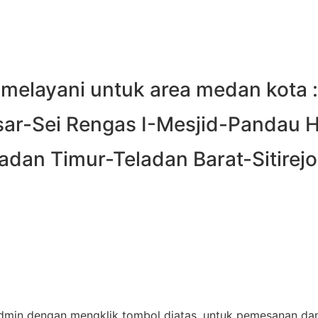
melayani untuk area medan kota :
ar-Sei Rengas I-Mesjid-Pandau H
dan Timur-Teladan Barat-Sitirejo I
min dengan mengklik tombol diatas, untuk pemesanan dan i