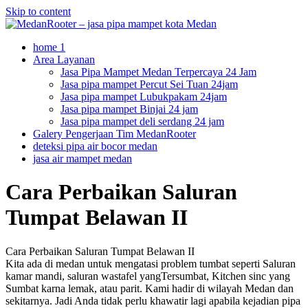
Skip to content
home 1
Area Layanan
Jasa Pipa Mampet Medan Terpercaya 24 Jam
Jasa pipa mampet Percut Sei Tuan 24jam
Jasa pipa mampet Lubukpakam 24jam
Jasa pipa mampet Binjai 24 jam
Jasa pipa mampet deli serdang 24 jam
Galery Pengerjaan Tim MedanRooter
deteksi pipa air bocor medan
jasa air mampet medan
Cara Perbaikan Saluran
Tumpat Belawan II
Cara Perbaikan Saluran Tumpat Belawan II
Kita ada di medan untuk mengatasi problem tumbat seperti Saluran
kamar mandi, saluran wastafel yangTersumbat, Kitchen sinc yang
Sumbat karna lemak, atau parit. Kami hadir di wilayah Medan dan
sekitarnya. Jadi Anda tidak perlu khawatir lagi apabila kejadian pipa