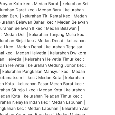
rayan Kota kec : Medan Barat | kelurahan Sei
elurahan Darat kec : Medan Baru | kelurahan
dan Baru | kelurahan Titi Rantai kec : Medan
elurahan Belawan Bahari kec : Medan Belawan
lurahan Belawan II kec : Medan Belawan |
: Medan Deli | kelurahan Tanjung Mulia kec :
elurahan Binjai kec : Medan Denai | kelurahan
 I kec : Medan Denai | kelurahan Tegalsari
mai kec : Medan Helvetia | kelurahan Dwikora
n Helvetia | kelurahan Helvetia Timur kec :
edan Helvetia | kelurahan Gedung Johor kec :
 | kelurahan Pangkalan Mansyur kec : Medan
Kotamatsum III kec : Medan Kota | kelurahan
an Kota | kelurahan Pasar Merah Barat kec :
ahan Sitirejo I kec : Medan Kota | kelurahan
Medan Kota | kelurahan Teladan Timur kec :
urahan Nelayan Indah kec : Medan Labuhan |
angkahan kec : Medan Labuhan | kelurahan Aur
elurahan Kampung Baru kec : Medan Maimun |