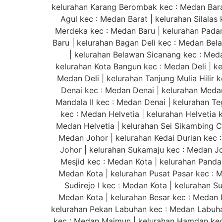
kelurahan Karang Berombak kec : Medan Barat
Agul kec : Medan Barat | kelurahan Silalas
Merdeka kec : Medan Baru | kelurahan Padang
Baru | kelurahan Bagan Deli kec : Medan Be
| kelurahan Belawan Sicanang kec : Meda
kelurahan Kota Bangun kec : Medan Deli | ke
Medan Deli | kelurahan Tanjung Mulia Hilir k
Denai kec : Medan Denai | kelurahan Medan
Mandala II kec : Medan Denai | kelurahan Te
kec : Medan Helvetia | kelurahan Helvetia 
Medan Helvetia | kelurahan Sei Sikambing C 
Medan Johor | kelurahan Kedai Durian kec 
Johor | kelurahan Sukamaju kec : Medan Joh
Mesjid kec : Medan Kota | kelurahan Pandau
Medan Kota | kelurahan Pusat Pasar kec : Me
Sudirejo I kec : Medan Kota | kelurahan S
Medan Kota | kelurahan Besar kec : Medan 
kelurahan Pekan Labuhan kec : Medan Labuhan
kec : Medan Maimun | kelurahan Hamdan kec