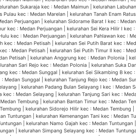
elurahan Sukaraja kec : Medan Maimun | kelurahan Labuhan
s Pulau kec : Medan Marelan | kelurahan Tanah Enam Ratus 
Medan Perjuangan | kelurahan Sidorame Barat I kec : Medan 
 kec : Medan Perjuangan | kelurahan Sei Kera Hilir I kec : 
Hulu kec : Medan Perjuangan | kelurahan Pahlawan kec : Me
 kec : Medan Petisah | kelurahan Sei Putih Barat kec : Meda
kec : Medan Petisah | kelurahan Sei Putih Timur II kec : Me
dan Petisah | kelurahan Anggrung kec : Medan Polonia | ke
elurahan Sari Rejo kec : Medan Polonia | kelurahan Suka Da
lang kec : Medan Sunggal | kelurahan Sei Sikambing B kec 
c : Medan Sunggal | kelurahan Tanjung Rejo kec : Medan S
elayang | kelurahan Padang Bulan Selayang I kec : Medan S
 kec : Medan Selayang | kelurahan Tanjung Sari kec : Meda
 Medan Tembung | kelurahan Bantan Timur kec : Medan Temb
 Tembung | kelurahan Sidorejo Hilir kec : Medan Tembung 
an Tuntungan | kelurahan Kemenangan Tani kec : Medan Tun
untungan | kelurahan Namo Gajah kec : Medan Tuntungan 
ntungan | kelurahan Simpang Selayang kec : Medan Tuntunga