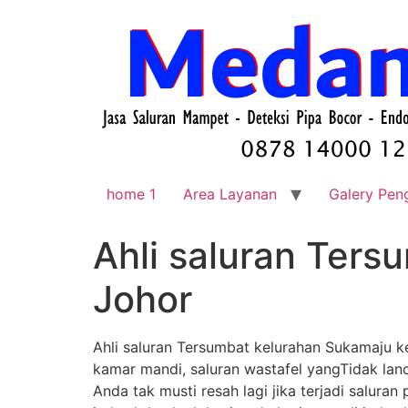
home 1
Area Layanan
Galery Pen
Ahli saluran Ter
Johor
Ahli saluran Tersumbat kelurahan Sukamaju 
kamar mandi, saluran wastafel yangTidak lanc
Anda tak musti resah lagi jika terjadi salur