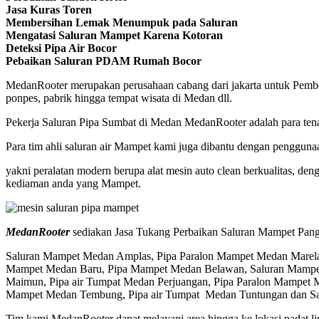
Jasa Kuras Toren
Membersihan Lemak Menumpuk pada Saluran
Mengatasi Saluran Mampet Karena Kotoran
Deteksi Pipa Air Bocor
Pebaikan Saluran PDAM Rumah Bocor
MedanRooter merupakan perusahaan cabang dari jakarta untuk Pembersi
ponpes, pabrik hingga tempat wisata di Medan dll.
Pekerja Saluran Pipa Sumbat di Medan MedanRooter adalah para tenag
Para tim ahli saluran air Mampet kami juga dibantu dengan pengguna
yakni peralatan modern berupa alat mesin auto clean berkualitas, de
kediaman anda yang Mampet.
MedanRooter
sediakan Jasa Tukang Perbaikan Saluran Mampet Pangg
Saluran Mampet Medan Amplas, Pipa Paralon Mampet Medan Marelan
Mampet Medan Baru, Pipa Mampet Medan Belawan, Saluran Mampet
Maimun, Pipa air Tumpat Medan Perjuangan, Pipa Paralon Mampet M
Mampet Medan Tembung, Pipa air Tumpat Medan Tuntungan dan S
Tim kami MedanRooter dapat melayani area hingga ke lokasi padat lin