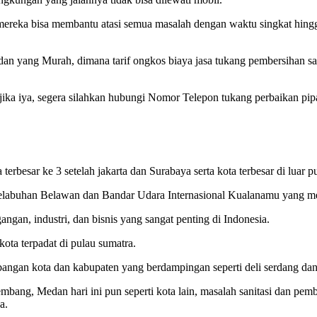
mereka bisa membantu atasi semua masalah dengan waktu singkat hingg
yang Murah, dimana tarif ongkos biaya jasa tukang pembersihan salu
ka iya, segera silahkan hubungi Nomor Telepon tukang perbaikan pipa
terbesar ke 3 setelah jakarta dan Surabaya serta kota terbesar di luar p
buhan Belawan dan Bandar Udara Internasional Kualanamu yang meru
ngan, industri, dan bisnis yang sangat penting di Indonesia.
ota terpadat di pulau sumatra.
gan kota dan kabupaten yang berdampingan seperti deli serdang dan b
ang, Medan hari ini pun seperti kota lain, masalah sanitasi dan pem
a.