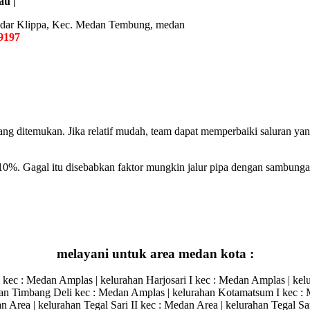
au |
 Bandar Klippa, Kec. Medan Tembung, medan
9197
ang ditemukan. Jika relatif mudah, team dapat memperbaiki saluran yan
0%. Gagal itu disebabkan faktor mungkin jalur pipa dengan sambungan 
melayani untuk area medan kota :
c : Medan Amplas | kelurahan Harjosari I kec : Medan Amplas | kelurah
ahan Timbang Deli kec : Medan Amplas | kelurahan Kotamatsum I kec : 
 Area | kelurahan Tegal Sari II kec : Medan Area | kelurahan Tegal Sar