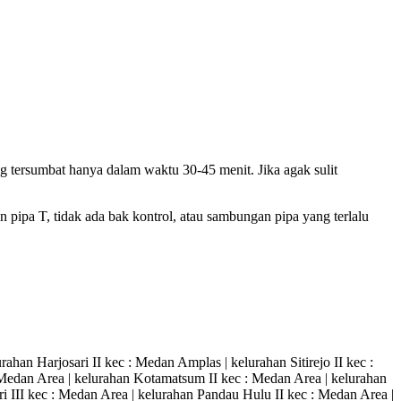
g tersumbat hanya dalam waktu 30-45 menit. Jika agak sulit
pipa T, tidak ada bak kontrol, atau sambungan pipa yang terlalu
an Harjosari II kec : Medan Amplas | kelurahan Sitirejo II kec :
Medan Area | kelurahan Kotamatsum II kec : Medan Area | kelurahan
i III kec : Medan Area | kelurahan Pandau Hulu II kec : Medan Area |