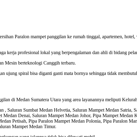
han Paralon mampet panggilan ke rumah tinggal, apartemen, hotel, vill
a kerja profesional lokal yang berpengalaman dan ahli di bidang pela
an Mesin berteknologi Canggih terbaru.
ngan ujung spiral bisa diganti ganti mata bornya sehingga tidak memb
ilan di Medan Sumatera Utara yang area layanannya meliputi Kelurah
 , Saluran Sumbat Medan Helvetia, Saluran Mampet Medan Satria, S
 Medan Denai, Saluran Mampet Medan Johor, Pipa Mampet Medan Ko
edan Petisah, Pipa Paralon Mampet Medan Polonia, Pipa Paralon Ma
aluran Mampet Medan Timur.
gkungan yang jalannya tidak bisa dilewati mobil.