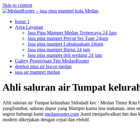
Skip to content
home 1
Area Layanan
Jasa Pipa Mampet Medan Terpercaya 24 Jam
Jasa pipa mampet Percut Sei Tuan 24jam
Jasa pipa mampet Lubukpakam 24jam
Jasa pipa mampet Binjai 24 jam
Jasa pipa mampet deli serdang 24 jam
Galery Pengerjaan Tim MedanRooter
deteksi pipa air bocor medan
jasa air mampet medan
Ahli saluran air Tumpat kelur
Ahli saluran air Tumpat kelurahan Sidodadi kec : Medan Timur Kita 
yangSumbat, saluran dapur yang Mampet karna sisa makanan, atau selo
segera hubungi kami
medanrooter.com
,kami menjadwalkan tim dan ke
modern dikerjakan dengan cepat dan efektif.