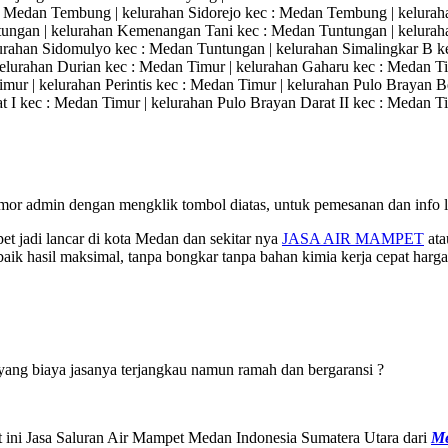
: Medan Tembung | kelurahan Sidorejo kec : Medan Tembung | keluraha
ngan | kelurahan Kemenangan Tani kec : Medan Tuntungan | keluraha
urahan Sidomulyo kec : Medan Tuntungan | kelurahan Simalingkar B k
elurahan Durian kec : Medan Timur | kelurahan Gaharu kec : Medan T
Timur | kelurahan Perintis kec : Medan Timur | kelurahan Pulo Brayan
t I kec : Medan Timur | kelurahan Pulo Brayan Darat II kec : Medan T
mor admin dengan mengklik tombol diatas, untuk pemesanan dan info le
t jadi lancar di kota Medan dan sekitar nya
JASA AIR MAMPET
at
aik hasil maksimal, tanpa bongkar tanpa bahan kimia kerja cepat harga
ang biaya jasanya terjangkau namun ramah dan bergaransi ?
aat ini Jasa Saluran Air Mampet Medan Indonesia Sumatera Utara dari
Me