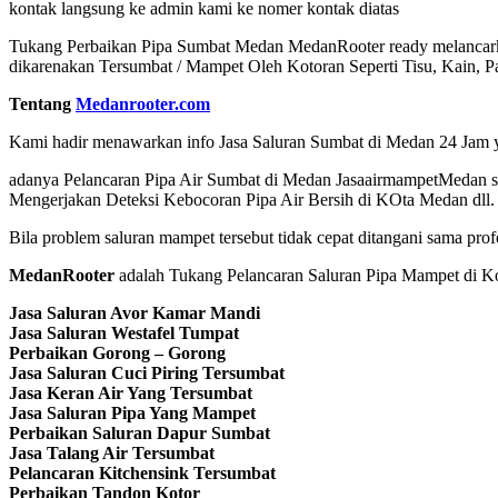
kontak langsung ke admin kami ke nomer kontak diatas
Tukang Perbaikan Pipa Sumbat Medan MedanRooter ready melancarkan 
dikarenakan Tersumbat / Mampet Oleh Kotoran Seperti Tisu, Kain, Pa
Tentang
Medanrooter.com
Kami hadir menawarkan info Jasa Saluran Sumbat di Medan 24 Jam yan
adanya Pelancaran Pipa Air Sumbat di Medan JasaairmampetMedan se
Mengerjakan Deteksi Kebocoran Pipa Air Bersih di KOta Medan dll.
Bila problem saluran mampet tersebut tidak cepat ditangani sama pro
MedanRooter
adalah Tukang Pelancaran Saluran Pipa Mampet di Ko
Jasa Saluran Avor Kamar Mandi
Jasa Saluran Westafel Tumpat
Perbaikan Gorong – Gorong
Jasa Saluran Cuci Piring Tersumbat
Jasa Keran Air Yang Tersumbat
Jasa Saluran Pipa Yang Mampet
Perbaikan Saluran Dapur Sumbat
Jasa Talang Air Tersumbat
Pelancaran Kitchensink Tersumbat
Perbaikan Tandon Kotor