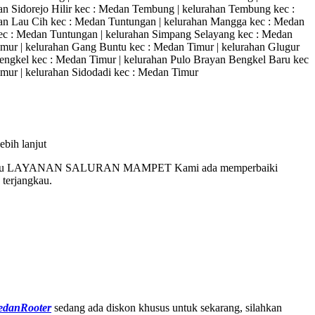
n Sidorejo Hilir kec : Medan Tembung | kelurahan Tembung kec :
n Lau Cih kec : Medan Tuntungan | kelurahan Mangga kec : Medan
ec : Medan Tuntungan | kelurahan Simpang Selayang kec : Medan
imur | kelurahan Gang Buntu kec : Medan Timur | kelurahan Glugur
 Bengkel kec : Medan Timur | kelurahan Pulo Brayan Bengkel Baru kec
imur | kelurahan Sidodadi kec : Medan Timur
bih lanjut
au LAYANAN SALURAN MAMPET Kami ada memperbaiki
 terjangkau.
danRooter
sedang ada diskon khusus untuk sekarang, silahkan