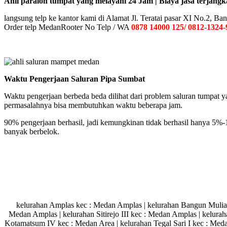
Ahli paralon tumpat yang melayani 24 Jam | Biaya jasa terjangk
langsung telp ke kantor kami di Alamat Jl. Teratai pasar XI No.2,
Order telp MedanRooter No Telp / WA
0878 14000 125/ 0812-1324-
Waktu Pengerjaan Saluran Pipa Sumbat
Waktu pengerjaan berbeda beda dilihat dari problem saluran tumpat y
permasalahnya bisa membutuhkan waktu beberapa jam.
90% pengerjaan berhasil, jadi kemungkinan tidak berhasil hanya 5%-1
banyak berbelok.
kelurahan Amplas kec : Medan Amplas | kelurahan Bangun Mulia ke
Medan Amplas | kelurahan Sitirejo III kec : Medan Amplas | kelur
Kotamatsum IV kec : Medan Area | kelurahan Tegal Sari I kec : Medan