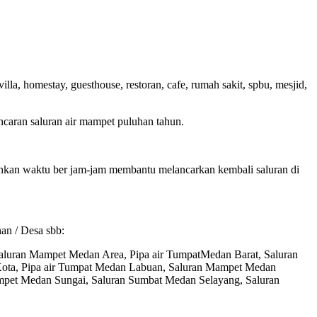
a, homestay, guesthouse, restoran, cafe, rumah sakit, spbu, mesjid,
ncaran saluran air mampet puluhan tahun.
utuhkan waktu ber jam-jam membantu melancarkan kembali saluran di
an / Desa sbb:
aluran Mampet Medan Area, Pipa air TumpatMedan Barat, Saluran
ta, Pipa air Tumpat Medan Labuan, Saluran Mampet Medan
mpet Medan Sungai, Saluran Sumbat Medan Selayang, Saluran