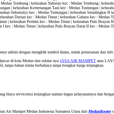
: Medan Tembung | kelurahan Sidorejo kec : Medan Tembung | keluraha
ngan | kelurahan Kemenangan Tani kec : Medan Tuntungan | keluraha
urahan Sidomulyo kec : Medan Tuntungan | kelurahan Simalingkar B k
elurahan Durian kec : Medan Timur | kelurahan Gaharu kec : Medan T
Timur | kelurahan Perintis kec : Medan Timur | kelurahan Pulo Brayan
t I kec : Medan Timur | kelurahan Pulo Brayan Darat II kec : Medan T
mor admin dengan mengklik tombol diatas, untuk pemesanan dan info l
 lancar di kota Medan dan sekitar nya
JASA AIR MAMPET
atau LAY
 tanpa bahan kimia berbahaya tanpa bongkar harga terjangkau.
ng biaya servicenya terjangkau namun bagus pelayanannya dan bergar
 Saluran Air Mampet Medan Indonesia Sumatera Utara dari
MedanRooter
s