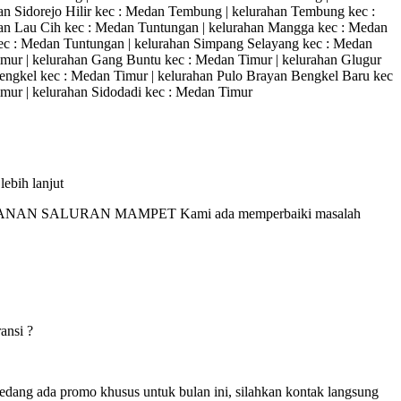
n Sidorejo Hilir kec : Medan Tembung | kelurahan Tembung kec :
n Lau Cih kec : Medan Tuntungan | kelurahan Mangga kec : Medan
ec : Medan Tuntungan | kelurahan Simpang Selayang kec : Medan
imur | kelurahan Gang Buntu kec : Medan Timur | kelurahan Glugur
 Bengkel kec : Medan Timur | kelurahan Pulo Brayan Bengkel Baru kec
imur | kelurahan Sidodadi kec : Medan Timur
ebih lanjut
ANAN SALURAN MAMPET Kami ada memperbaiki masalah
ansi ?
edang ada promo khusus untuk bulan ini, silahkan kontak langsung