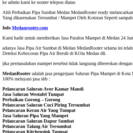
ke admin kami ke nomer telepon diatas
Ahli Perbaikan Pipa Sumbat Medan MedanRooter ready melancarkan Pa
Yang dikarenakan Tersumbat / Mampet Oleh Kotoran Seperti sampah plas
Info
Medanrooter.com
Kami hadir untuk memberikan Jasa Paralon Mampet di Medan 24 Jam ya
adanya Jasa Pipa Air Sumbat di Medan MedanRooter selama ini tela
Deteksi Kebocoran Pipa Air Bersih di KOta Medan dll.
jika permasalahan mampet tersebut tidak langsung dibereskan dengan
MedanRooter
adalah jasa pengerjaan Saluran Pipa Mampet di Kota
100% melayani jasa sbb :
Pelancaran Saluran Avor Kamar Mandi
Jasa Saluran Westafel Tumpat
Perbaikan Gorong – Gorong
Pelancaran Saluran Cuci Piring Tersumbat
Pelancaran Keran Air Yang Tumpat
Jasa Saluran Pipa Yang Mampet
Pelancaran Saluran Dapur Sumbat
Pelancaran Talang Air Tersumbat
Pelancaran Kitchensink Tumpat