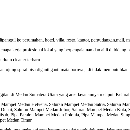
nggil ke perumahan, hotel, villa, resto, kantor, pergudangan,mall, ma
ga kerja profesional lokal yang berpengalaman dan ahli di bidang pe
drain cleaner terbaru.
ngan ujung spiral bisa diganti ganti mata bornya jadi tidak membutuh
ilan di Medan Sumatera Utara yang area layanannya meliputi Kelurah
 Mampet Medan Helvetia, Saluran Mampet Medan Satria, Saluran Ma
Denai, Saluran Mampet Medan Johor, Saluran Mampet Medan Kota,
tisah, Pipa Paralon Mampet Medan Polonia, Pipa Mampet Medan Sung
pet Medan Timur.
lek juga melayani area kampung padat penduduk yang jalannya semp