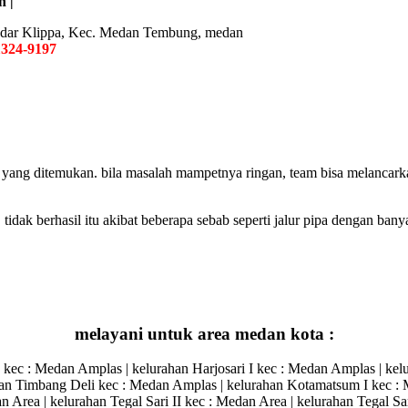
h |
 Bandar Klippa, Kec. Medan Tembung, medan
1324-9197
bat yang ditemukan. bila masalah mampetnya ringan, team bisa melanc
. tidak berhasil itu akibat beberapa sebab seperti jalur pipa dengan 
melayani untuk area medan kota :
c : Medan Amplas | kelurahan Harjosari I kec : Medan Amplas | kelurah
ahan Timbang Deli kec : Medan Amplas | kelurahan Kotamatsum I kec : 
 Area | kelurahan Tegal Sari II kec : Medan Area | kelurahan Tegal Sar