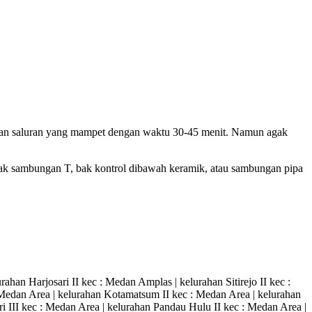
arkan saluran yang mampet dengan waktu 30-45 menit. Namun agak
banyak sambungan T, bak kontrol dibawah keramik, atau sambungan pipa
an Harjosari II kec : Medan Amplas | kelurahan Sitirejo II kec :
Medan Area | kelurahan Kotamatsum II kec : Medan Area | kelurahan
i III kec : Medan Area | kelurahan Pandau Hulu II kec : Medan Area |