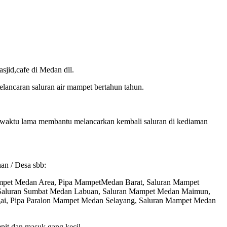
sjid,cafe di Medan dll.
lancaran saluran air mampet bertahun tahun.
kan waktu lama membantu melancarkan kembali saluran di kediaman
an / Desa sbb:
mpet Medan Area, Pipa MampetMedan Barat, Saluran Mampet
 Saluran Sumbat Medan Labuan, Saluran Mampet Medan Maimun,
ai, Pipa Paralon Mampet Medan Selayang, Saluran Mampet Medan
it dan masuk gang kecil.