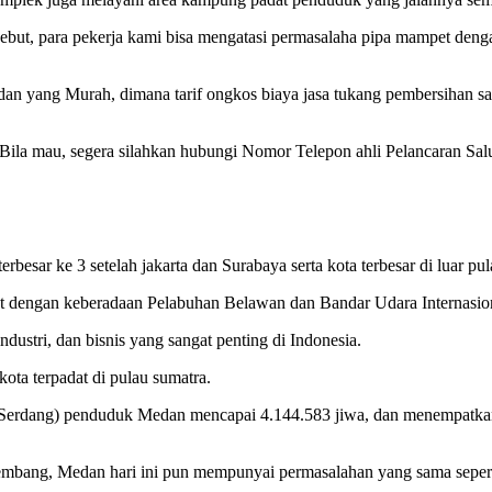
sebut, para pekerja kami bisa mengatasi permasalaha pipa mampet deng
yang Murah, dimana tarif ongkos biaya jasa tukang pembersihan salu
la mau, segera silahkan hubungi Nomor Telepon ahli Pelancaran Salur
rbesar ke 3 setelah jakarta dan Surabaya serta kota terbesar di luar pu
t dengan keberadaan Pelabuhan Belawan dan Bandar Udara Internasion
ustri, dan bisnis yang sangat penting di Indonesia.
ota terpadat di pulau sumatra.
 Serdang) penduduk Medan mencapai 4.144.583 jiwa, dan menempatkan
ang, Medan hari ini pun mempunyai permasalahan yang sama seperti k