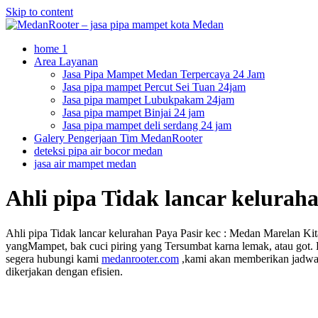
Skip to content
home 1
Area Layanan
Jasa Pipa Mampet Medan Terpercaya 24 Jam
Jasa pipa mampet Percut Sei Tuan 24jam
Jasa pipa mampet Lubukpakam 24jam
Jasa pipa mampet Binjai 24 jam
Jasa pipa mampet deli serdang 24 jam
Galery Pengerjaan Tim MedanRooter
deteksi pipa air bocor medan
jasa air mampet medan
Ahli pipa Tidak lancar kelurah
Ahli pipa Tidak lancar kelurahan Paya Pasir kec : Medan Marelan Ki
yangMampet, bak cuci piring yang Tersumbat karna lemak, atau got. 
segera hubungi kami
medanrooter.com
,kami akan memberikan jadwal
dikerjakan dengan efisien.