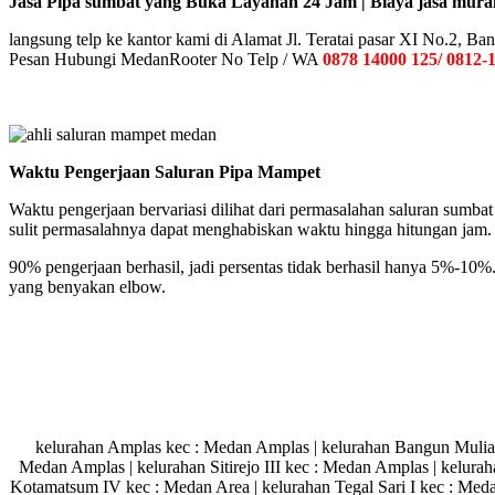
Jasa Pipa sumbat yang Buka Layanan 24 Jam | Biaya jasa mura
langsung telp ke kantor kami di Alamat Jl. Teratai pasar XI No.2,
Pesan Hubungi MedanRooter No Telp / WA
0878 14000 125/ 0812-
Waktu Pengerjaan Saluran Pipa Mampet
Waktu pengerjaan bervariasi dilihat dari permasalahan saluran sum
sulit permasalahnya dapat menghabiskan waktu hingga hitungan jam.
90% pengerjaan berhasil, jadi persentas tidak berhasil hanya 5%-10%
yang benyakan elbow.
kelurahan Amplas kec : Medan Amplas | kelurahan Bangun Mulia ke
Medan Amplas | kelurahan Sitirejo III kec : Medan Amplas | kelur
Kotamatsum IV kec : Medan Area | kelurahan Tegal Sari I kec : Medan