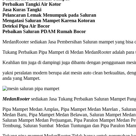
Perbaikan Tangki Air Kotor
Jasa Kuras Tangki
Pelancaran Lemak Menumpuk pada Saluran
Mengatasi Saluran Mampet Karena Kotoran
Deteksi Pipa Air Bocor
Pebaikan Saluran PDAM Rumah Bocor
MedanRooter sediakan Jasa Pembersihan Saluran mampet yang bisa dipa
Tukang Perbaikan Pipa Mampet di Medan MedanRooter adalah para tena
Keahlian tim juga di dampingi juga dibantu dengan penggunaan mesin 
yakni peralatan modern berupa alat mesin auto clean berkualitas, de
anda yang Mampet.
MedanRooter
sediakan Jasa Tukang Perbaikan Saluran Mampet Pangg
Pipa Mampet Medan Amplas, Pipa Mampet Medan Marelan , Saluran
Medan Baru, Pipa Mampet Medan Belawan, Saluran Mampet Medan 
Saluran Mampet Medan Perjuangan, Pipa Paralon Mampet Medan Pe
Tembung, Saluran Sumbat Medan Tuntungan dan Pipa Paralon Mam
Tukang pipa mampet MedanRooter Tidak hanya untuk perumahan komp