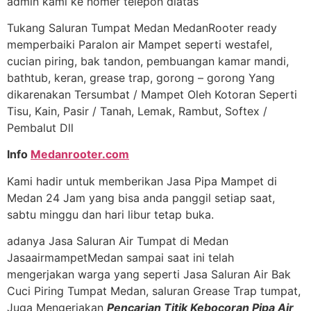
admin kami ke nomer telepon diatas
Tukang Saluran Tumpat Medan MedanRooter ready
memperbaiki Paralon air Mampet seperti westafel,
cucian piring, bak tandon, pembuangan kamar mandi,
bathtub, keran, grease trap, gorong – gorong Yang
dikarenakan Tersumbat / Mampet Oleh Kotoran Seperti
Tisu, Kain, Pasir / Tanah, Lemak, Rambut, Softex /
Pembalut Dll
Info
Medanrooter.com
Kami hadir untuk memberikan Jasa Pipa Mampet di
Medan 24 Jam yang bisa anda panggil setiap saat,
sabtu minggu dan hari libur tetap buka.
adanya Jasa Saluran Air Tumpat di Medan
JasaairmampetMedan sampai saat ini telah
mengerjakan warga yang seperti Jasa Saluran Air Bak
Cuci Piring Tumpat Medan, saluran Grease Trap tumpat,
Juga Mengerjakan
Pencarian Titik Kebocoran Pipa Air