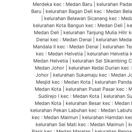
Merdeka kec : Medan Baru | kelurahan Padang
Baru | kelurahan Bagan Deli kec : Medan Be
| kelurahan Belawan Sicanang kec : Meda
kelurahan Kota Bangun kec : Medan Deli | ke
Medan Deli | kelurahan Tanjung Mulia Hilir k
Denai kec : Medan Denai | kelurahan Medan
Mandala II kec : Medan Denai | kelurahan Te
kec : Medan Helvetia | kelurahan Helvetia 
Medan Helvetia | kelurahan Sei Sikambing C 
Medan Johor | kelurahan Kedai Durian kec 
Johor | kelurahan Sukamaju kec : Medan Joh
Mesjid kec : Medan Kota | kelurahan Pandau
Medan Kota | kelurahan Pusat Pasar kec : Me
Sudirejo I kec : Medan Kota | kelurahan S
Medan Kota | kelurahan Besar kec : Medan 
kelurahan Pekan Labuhan kec : Medan Labuhan
kec : Medan Maimun | kelurahan Hamdan kec
kelurahan Sei Mati kec : Medan Maimun | k
Pasir kec : Medan Marelan | kelurahan Renga