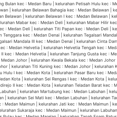
 Bulan kec : Medan Baru | kelurahan Petisah Hulu kec : Me
lawan | kelurahan Belawan Bahagia kec : Medan Belawan | k
n Belawan | kelurahan Belawan I kec : Medan Belawan | ke
lurahan Mabar kec : Medan Deli | kelurahan Mabar Hilir kec 
ec : Medan Deli | kelurahan Titi Papan kec : Medan Deli | k
 Tenggara kec : Medan Denai | kelurahan Tegalsari Mandala
galsari Mandala III kec : Medan Denai | kelurahan Cinta Da
kec : Medan Helvetia | kelurahan Helvetia Tengah kec : Meda
II kec : Medan Helvetia | kelurahan Tanjung Gusta kec : M
: Medan Johor | kelurahan Kwala Bekala kec : Medan Johor
or | kelurahan Titi Kuning kec : Medan Johor | kelurahan 
 Hulu I kec : Medan Kota | kelurahan Pasar Baru kec : Med
dan Kota | kelurahan Sei Rengas I kec : Medan Kota | kelur
udirejo II kec : Medan Kota | kelurahan Teladan Barat kec : 
Labuhan | kelurahan Martubung kec : Medan Labuhan | kel
 | kelurahan Sei Mati kec : Medan Labuhan | kelurahan T
 : Medan Maimun | kelurahan Jati kec : Medan Maimun | k
elurahan Sukaraja kec : Medan Maimun | kelurahan Labuhan
s Pulau kec : Medan Marelan | kelurahan Tanah Enam Ratus 