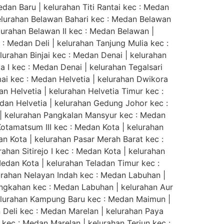
dan Baru | kelurahan Titi Rantai kec : Medan
elurahan Belawan Bahari kec : Medan Belawan
lurahan Belawan II kec : Medan Belawan |
: Medan Deli | kelurahan Tanjung Mulia kec :
elurahan Binjai kec : Medan Denai | kelurahan
 I kec : Medan Denai | kelurahan Tegalsari
mai kec : Medan Helvetia | kelurahan Dwikora
n Helvetia | kelurahan Helvetia Timur kec :
edan Helvetia | kelurahan Gedung Johor kec :
 | kelurahan Pangkalan Mansyur kec : Medan
Kotamatsum III kec : Medan Kota | kelurahan
an Kota | kelurahan Pasar Merah Barat kec :
ahan Sitirejo I kec : Medan Kota | kelurahan
Medan Kota | kelurahan Teladan Timur kec :
urahan Nelayan Indah kec : Medan Labuhan |
angkahan kec : Medan Labuhan | kelurahan Aur
elurahan Kampung Baru kec : Medan Maimun |
 Deli kec : Medan Marelan | kelurahan Paya
kec : Medan Marelan | kelurahan Terjun kec :