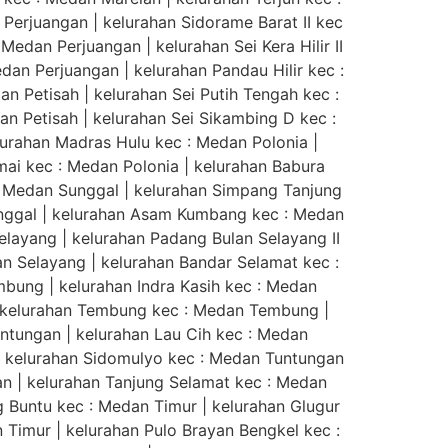
Perjuangan | kelurahan Sidorame Barat II kec
Medan Perjuangan | kelurahan Sei Kera Hilir II
dan Perjuangan | kelurahan Pandau Hilir kec :
n Petisah | kelurahan Sei Putih Tengah kec :
dan Petisah | kelurahan Sei Sikambing D kec :
lurahan Madras Hulu kec : Medan Polonia |
mai kec : Medan Polonia | kelurahan Babura
: Medan Sunggal | kelurahan Simpang Tanjung
unggal | kelurahan Asam Kumbang kec : Medan
elayang | kelurahan Padang Bulan Selayang II
n Selayang | kelurahan Bandar Selamat kec :
ung | kelurahan Indra Kasih kec : Medan
| kelurahan Tembung kec : Medan Tembung |
tungan | kelurahan Lau Cih kec : Medan
| kelurahan Sidomulyo kec : Medan Tuntungan
n | kelurahan Tanjung Selamat kec : Medan
g Buntu kec : Medan Timur | kelurahan Glugur
n Timur | kelurahan Pulo Brayan Bengkel kec :