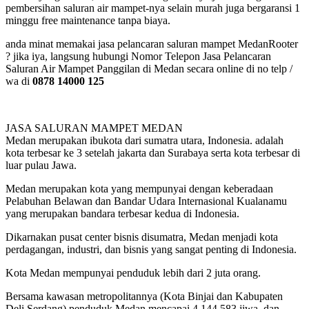
pembersihan saluran air mampet-nya selain murah juga bergaransi 1
minggu free maintenance tanpa biaya.
anda minat memakai jasa pelancaran saluran mampet MedanRooter
? jika iya, langsung hubungi Nomor Telepon Jasa Pelancaran
Saluran Air Mampet Panggilan di Medan secara online di no telp /
wa di
0878 14000 125
JASA SALURAN MAMPET MEDAN
Medan merupakan ibukota dari sumatra utara, Indonesia. adalah
kota terbesar ke 3 setelah jakarta dan Surabaya serta kota terbesar di
luar pulau Jawa.
Medan merupakan kota yang mempunyai dengan keberadaan
Pelabuhan Belawan dan Bandar Udara Internasional Kualanamu
yang merupakan bandara terbesar kedua di Indonesia.
Dikarnakan pusat center bisnis disumatra, Medan menjadi kota
perdagangan, industri, dan bisnis yang sangat penting di Indonesia.
Kota Medan mempunyai penduduk lebih dari 2 juta orang.
Bersama kawasan metropolitannya (Kota Binjai dan Kabupaten
Deli Serdang) penduduk Medan mencapai 4.144.583 jiwa, dan