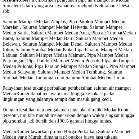
Sumatera Utara yang area layanannya meliputi Kelurahan / Desa
sbb:
Saluran Mampet Medan Amplas, Pipa Paralon Mampet Medan
Marelan , Saluran Mampet Medan Helvetia, Saluran Mampet
Medan Satria, Saluran Mampet Medan Area, Pipa air TumpatMedan
Barat, Saluran Mampet Medan Baru, Saluran Mampet Medan
Belawan, Saluran Mampet Medan Denai, Saluran Mampet Medan
Johor, Saluran Sumbat Medan Kota, Pipa Paralon Mampet Medan
Labuan, Saluran Mampet Medan Maimun, Pipa Mampet Medan
Perjuangan, Pipa Paralon Mampet Medan Petisah, Pipa air Tumpat
Medan Polonia, Pipa Paralon Mampet Medan Sungai, Pipa Mampet
Medan Selayang, Saluran Mampet Medan Tembung, Saluran
Sumbat Medan Tuntungan dan Saluran Sumbat Medan Timur.
Pelayanan jasa tukang perbaikan pembersihan saluran air mampet
MedanRooter dapat melayani area hingga ke lokasi padat
lingkungan yang jalannya sempit dan masuk gang kecil.
Dengan keahlian dan pengalaman juga alat dimiliki MedanRooter
tersebut, tim kita mudah melancarkan dengan waktu singkat hingga
pipa sumbat jadi bersih dan 100% garansi hingga tuntas.
MedanRooter tawarkan promo Harga Perbaikan Saluran Mampet
Medan yang Murah, dimana tarif ongkos biaya jasa tukang