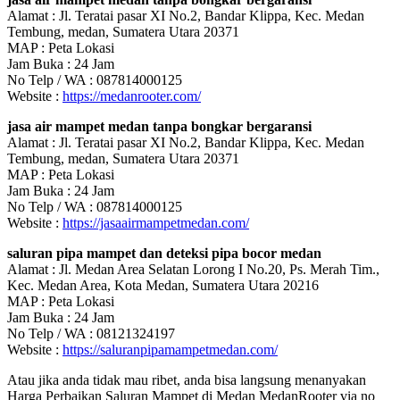
Alamat : Jl. Teratai pasar XI No.2, Bandar Klippa, Kec. Medan
Tembung, medan, Sumatera Utara 20371
MAP : Peta Lokasi
Jam Buka : 24 Jam
No Telp / WA : 087814000125
Website :
https://medanrooter.com/
jasa air mampet medan tanpa bongkar bergaransi
Alamat : Jl. Teratai pasar XI No.2, Bandar Klippa, Kec. Medan
Tembung, medan, Sumatera Utara 20371
MAP : Peta Lokasi
Jam Buka : 24 Jam
No Telp / WA : 087814000125
Website :
https://jasaairmampetmedan.com/
saluran pipa mampet dan deteksi pipa bocor medan
Alamat : Jl. Medan Area Selatan Lorong I No.20, Ps. Merah Tim.,
Kec. Medan Area, Kota Medan, Sumatera Utara 20216
MAP : Peta Lokasi
Jam Buka : 24 Jam
No Telp / WA : 08121324197
Website :
https://saluranpipamampetmedan.com/
Atau jika anda tidak mau ribet, anda bisa langsung menanyakan
Harga Perbaikan Saluran Mampet di Medan MedanRooter via no