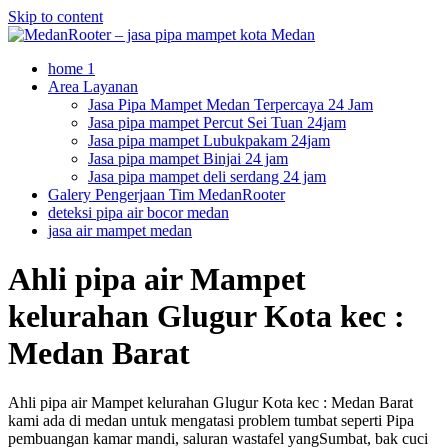
Skip to content
home 1
Area Layanan
Jasa Pipa Mampet Medan Terpercaya 24 Jam
Jasa pipa mampet Percut Sei Tuan 24jam
Jasa pipa mampet Lubukpakam 24jam
Jasa pipa mampet Binjai 24 jam
Jasa pipa mampet deli serdang 24 jam
Galery Pengerjaan Tim MedanRooter
deteksi pipa air bocor medan
jasa air mampet medan
Ahli pipa air Mampet
kelurahan Glugur Kota kec :
Medan Barat
Ahli pipa air Mampet kelurahan Glugur Kota kec : Medan Barat
kami ada di medan untuk mengatasi problem tumbat seperti Pipa
pembuangan kamar mandi, saluran wastafel yangSumbat, bak cuci