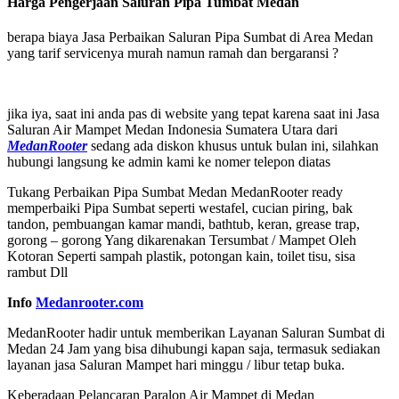
Harga Pengerjaan Saluran Pipa Tumbat Medan
berapa biaya Jasa Perbaikan Saluran Pipa Sumbat di Area Medan
yang tarif servicenya murah namun ramah dan bergaransi ?
jika iya, saat ini anda pas di website yang tepat karena saat ini Jasa
Saluran Air Mampet Medan Indonesia Sumatera Utara dari
MedanRooter
sedang ada diskon khusus untuk bulan ini, silahkan
hubungi langsung ke admin kami ke nomer telepon diatas
Tukang Perbaikan Pipa Sumbat Medan MedanRooter ready
memperbaiki Pipa Sumbat seperti westafel, cucian piring, bak
tandon, pembuangan kamar mandi, bathtub, keran, grease trap,
gorong – gorong Yang dikarenakan Tersumbat / Mampet Oleh
Kotoran Seperti sampah plastik, potongan kain, toilet tisu, sisa
rambut Dll
Info
Medanrooter.com
MedanRooter hadir untuk memberikan Layanan Saluran Sumbat di
Medan 24 Jam yang bisa dihubungi kapan saja, termasuk sediakan
layanan jasa Saluran Mampet hari minggu / libur tetap buka.
Keberadaan Pelancaran Paralon Air Mampet di Medan