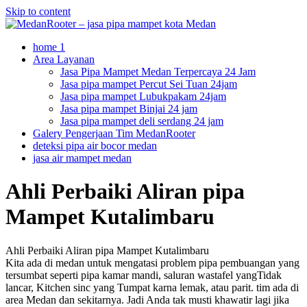
Skip to content
home 1
Area Layanan
Jasa Pipa Mampet Medan Terpercaya 24 Jam
Jasa pipa mampet Percut Sei Tuan 24jam
Jasa pipa mampet Lubukpakam 24jam
Jasa pipa mampet Binjai 24 jam
Jasa pipa mampet deli serdang 24 jam
Galery Pengerjaan Tim MedanRooter
deteksi pipa air bocor medan
jasa air mampet medan
Ahli Perbaiki Aliran pipa
Mampet Kutalimbaru
Ahli Perbaiki Aliran pipa Mampet Kutalimbaru
Kita ada di medan untuk mengatasi problem pipa pembuangan yang
tersumbat seperti pipa kamar mandi, saluran wastafel yangTidak
lancar, Kitchen sinc yang Tumpat karna lemak, atau parit. tim ada di
area Medan dan sekitarnya. Jadi Anda tak musti khawatir lagi jika