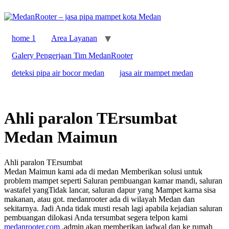
Skip
to
content
home 1
Area Layanan
Galery Pengerjaan Tim MedanRooter
deteksi pipa air bocor medan
jasa air mampet medan
Ahli paralon TErsumbat
Medan Maimun
Ahli paralon TErsumbat
Medan Maimun kami ada di medan Memberikan solusi untuk
problem mampet seperti Saluran pembuangan kamar mandi, saluran
wastafel yangTidak lancar, saluran dapur yang Mampet karna sisa
makanan, atau got. medanrooter ada di wilayah Medan dan
sekitarnya. Jadi Anda tidak musti resah lagi apabila kejadian saluran
pembuangan dilokasi Anda tersumbat segera telpon kami
medanrooter.com
,admin akan memberikan jadwal dan ke rumah