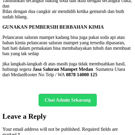
Tambahkan secangkir baking soda dan ikuti dengan secangkir cuka;
dan
Bilas dengan dua cangkir air mendidih ketika gemuruh dan buih
sudah hilang.
GUNAKAN PEMBERSIH BERBAHAN KIMIA
Pelancaran saluran mampet kadang bisa juga pakai soda api atau
bahan kimia pelancaran saluran mampet yang tersedia dipasaran,
hati hati dalam pemakaian bisa membahayakan tubuh dan membuat
bau yang tak sedap
jika langkah-langkah di atas masih juga tidak membuahkan hasil,
hubungi segera
Jasa Saluran Mampet Medan
Sumatera Utara
dari MedanRooter No Telp / WA
0878 14000 125
Chat Admin Sekarang
Leave a Reply
Your email address will not be published.
Required fields are
marked
*