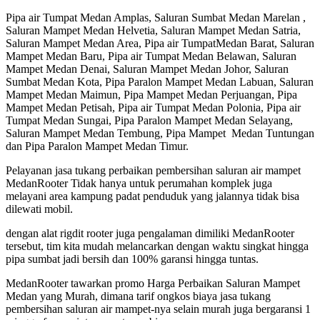
Pipa air Tumpat Medan Amplas, Saluran Sumbat Medan Marelan ,
Saluran Mampet Medan Helvetia, Saluran Mampet Medan Satria,
Saluran Mampet Medan Area, Pipa air TumpatMedan Barat, Saluran
Mampet Medan Baru, Pipa air Tumpat Medan Belawan, Saluran
Mampet Medan Denai, Saluran Mampet Medan Johor, Saluran
Sumbat Medan Kota, Pipa Paralon Mampet Medan Labuan, Saluran
Mampet Medan Maimun, Pipa Mampet Medan Perjuangan, Pipa
Mampet Medan Petisah, Pipa air Tumpat Medan Polonia, Pipa air
Tumpat Medan Sungai, Pipa Paralon Mampet Medan Selayang,
Saluran Mampet Medan Tembung, Pipa Mampet Medan Tuntungan
dan Pipa Paralon Mampet Medan Timur.
Pelayanan jasa tukang perbaikan pembersihan saluran air mampet
MedanRooter Tidak hanya untuk perumahan komplek juga
melayani area kampung padat penduduk yang jalannya tidak bisa
dilewati mobil.
dengan alat rigdit rooter juga pengalaman dimiliki MedanRooter
tersebut, tim kita mudah melancarkan dengan waktu singkat hingga
pipa sumbat jadi bersih dan 100% garansi hingga tuntas.
MedanRooter tawarkan promo Harga Perbaikan Saluran Mampet
Medan yang Murah, dimana tarif ongkos biaya jasa tukang
pembersihan saluran air mampet-nya selain murah juga bergaransi 1