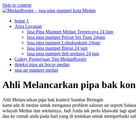
Skip to content
home 1
Area Layanan
Jasa Pipa Mampet Medan Terpercaya 24 Jam
Jasa pipa mampet Percut Sei Tuan 24jam
Jasa pipa mampet Lubukpakam 24jam
Jasa pipa mampet Binjai 24 jam
Jasa pipa mampet deli serdang 24 jam
Galery Pengerjaan Tim MedanRooter
deteksi pipa air bocor medan
jasa air mampet medan
Ahli Melancarkan pipa bak kon
Ahli Melancarkan pipa bak kontrol Sumbat Beringin
kami ada di medan untuk mengatasi problem saluran air seperti Salur
wilayah Medan dan sekitarnya. Jadi Anda tak perlu khawatir lagi a
dan ke rumah anda pada hari yang di tentukan untuk memperbaiki sa