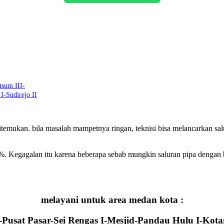
tsum III-
I-Sudirejo II
ditemukan. bila masalah mampetnya ringan, teknisi bisa melancarkan s
0%. Kegagalan itu karena beberapa sebab mungkin saluran pipa dengan 
melayani untuk area medan kota :
-Pusat Pasar-Sei Rengas I-Mesjid-Pandau Hulu I-Kota