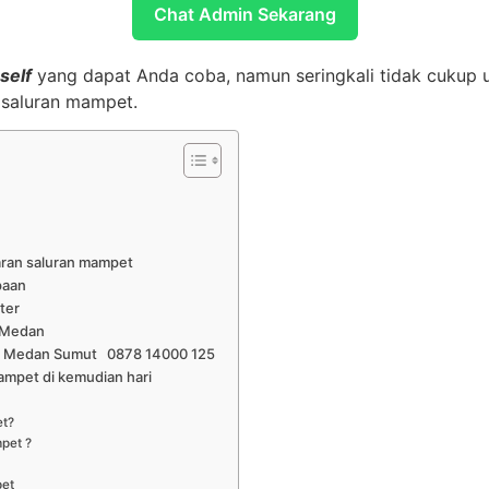
Chat Admin Sekarang
self
yang dapat Anda coba, namun seringkali tidak cukup 
 saluran mampet.
caran saluran mampet
paan
ter
i Medan
m I Medan Sumut 0878 14000 125
mampet di kemudian hari
et?
pet ?
pet