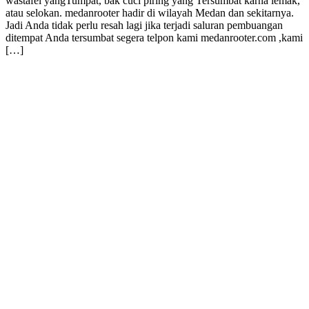
wastafel yangTumpat, bak cuci piring yang Tersumbat karna lemak,
atau selokan. medanrooter hadir di wilayah Medan dan sekitarnya.
Jadi Anda tidak perlu resah lagi jika terjadi saluran pembuangan
ditempat Anda tersumbat segera telpon kami medanrooter.com ,kami
[…]